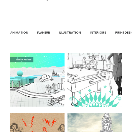
ANIMATION
FLANEUR
ILLUSTRATION
INTERIORS
PRINTDES
KI.NRW Fraunhofer
GGS
Animation
Print-Design/Illustration