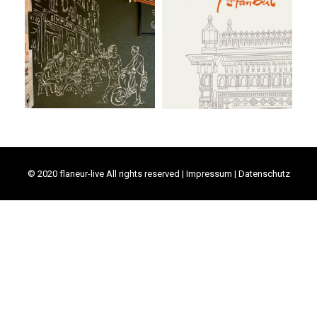
Stockalper Hof
Ciragan Palace
Interiors
Print-Design
© 2020 flaneur-live All rights reserved |
Impressum
|
Datenschutz