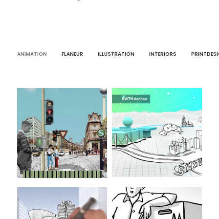
ANIMATION
FLANEUR
ILLUSTRATION
INTERIORS
PRINTDES
KI.NRW Fraunhofer
Animation
Ampelmann GmbH,
Berlin
Animation